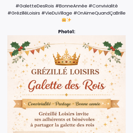
#GaletteDesRois #BonneAnnée #Convivialité
#GrézilléLoisirs #VieDuVillage #OnAimeQuandÇaBrille
Photo1: